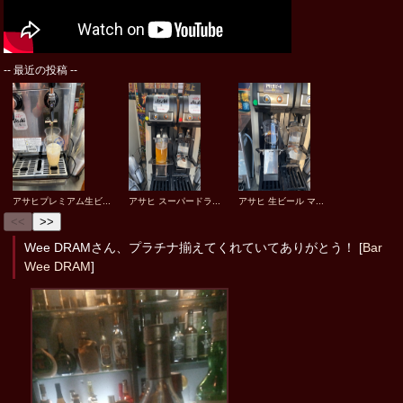
--
最近の投稿
--
アサヒプレミアム生ビ...
アサヒ スーパードラ...
アサヒ 生ビール マ...
<<
>>
Wee DRAMさん、プラチナ揃えてくれていてありがとう！ [
Bar
Wee DRAM
]