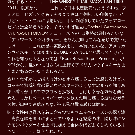
気がする・・・・。「THE WHISKY TRAIL MACALLAN 1990 -
2011」以来かな・・・これって日本限定販売なようですね。フ
ォアローゼズってそもそも今までさほど美味しい印象なかった
けど・・・・これには驚いた。オレの認識していたフォアロー
ゼズとは全然違う別物。そういえば過去に
Cocktail Gastronomy
KYU YASUI TOKYO
でデュワーズ NVとは別格の真打みたいな
「デュワーズ シグネチャー」を飲んだ時もこんな感じで驚いた
っけ・・・。これは是非家飲み用に一本買いたいな。アメリカ
ンウイスキーでは今までBOOKER'SがNO1だと思ってたけど、
これを知った今となっては「Four Roses Super Premium」が
NO1かな。世の中にはさらに上行くアメリカンウイスキーがま
だまだあるのかな？楽しみだ。
香り：わずかにご婦人向けの香水を感じることは感じるけどス
コッチで熟成年数の高いウイスキーのようなすぼまった強くあ
まい香りが口の中でブワッと拡散し、しばし幸せな気分を楽し
める。しかしベースはバーボンを飲んだ時に感じる透明なガラ
ス片が口中で遠慮がちながらも飛び散る感じは健在。
味：女性向け香水を芯に含みつつもラムネやレーズンの深く濃
い高貴な味を周りにまとっているような魅惑の味。隠し味にシ
ナモンパウダーを仕上げに加えて全体をほどよくしめているよ
うな・・・・。好きだねこれ！