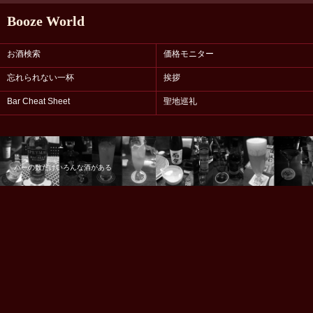
Booze World
お酒検索
価格モニター
忘れられない一杯
挨拶
Bar Cheat Sheet
聖地巡礼
バーの数だけいろんな酒がある