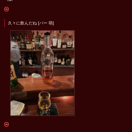
久々に飲んだね [
バー 萌
]