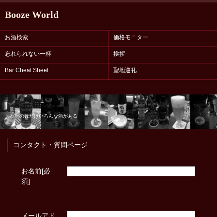
Booze World
お酒検索
価格モニター
忘れられない一杯
挨拶
Bar Cheat Sheet
聖地巡礼
バーの数だけいろんな酒がある
コンタクト・質問ページ
お名前[必
須]
メールアド