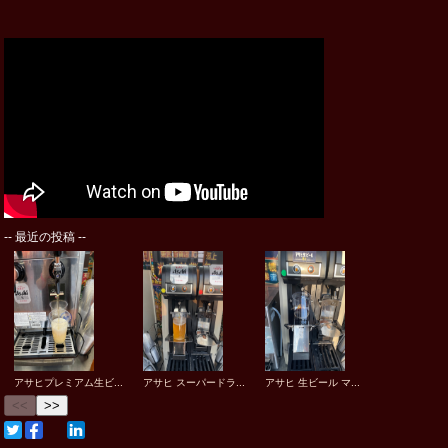
--
最近の投稿
--
アサヒプレミアム生ビ...
アサヒ スーパードラ...
アサヒ 生ビール マ...
<<
>>