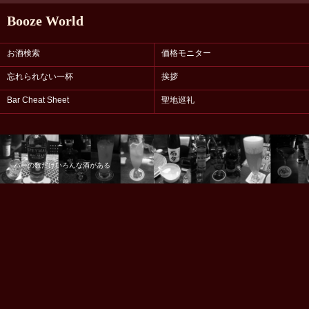
Booze World
お酒検索
価格モニター
忘れられない一杯
挨拶
Bar Cheat Sheet
聖地巡礼
バーの数だけいろんな酒がある