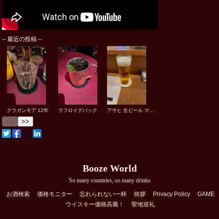
--
最近の投稿
--
クラガンモア 12年
ラフロイグバック
アサヒ 生ビール マ...
<<
>>
Booze World
So many countries, so many drinks
お酒検索
価格モニター
忘れられない一杯
挨拶
Privacy Policy
GAME
ウイスキー価格高騰！
聖地巡礼