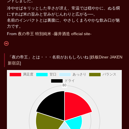
ンドしました。
冷やせばキリッとした辛さが冴え、常温では穏やかに、ぬる燗
にすれば米の旨みと甘みがじんわりと広がる──。
名前のインパクトとは裏腹に、やさしくまろやかな飲み口が魅
力です。
From
夜の帝王 特別純米 -藤井酒造 official site-
「夜の帝王」とは・・・名前がおもしろいね [
鉄板Diner JAKEN
新宿店
]