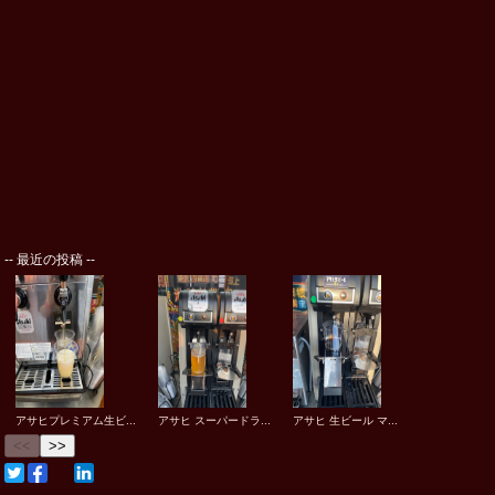
--
最近の投稿
--
アサヒプレミアム生ビ...
アサヒ スーパードラ...
アサヒ 生ビール マ...
<<
>>