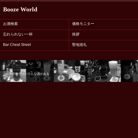
Booze World
お酒検索
価格モニター
忘れられない一杯
挨拶
Bar Cheat Sheet
聖地巡礼
バーの数だけいろんな酒がある