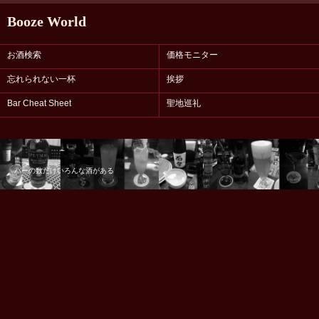
Booze World
お酒検索
価格モニター
忘れられない一杯
挨拶
Bar Cheat Sheet
聖地巡礼
バーの数だけいろんな酒がある