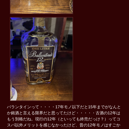
バランタインって・・・・17年モノ以下だと15年までがなんと
か銘酒と言える限界だと思ってたけど・・・・・古酒の12年は
もう別格だね。現行の12年（といっても終売だっけ？）ってコ
スパ以外メリットを感じなかったけど、昔の12年モノはすごか