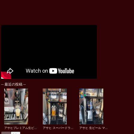
--
最近の投稿
--
アサヒプレミアム生ビ...
アサヒ スーパードラ...
アサヒ 生ビール マ...