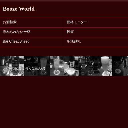
Booze World
お酒検索
価格モニター
忘れられない一杯
挨拶
Bar Cheat Sheet
聖地巡礼
バーの数だけいろんな酒がある