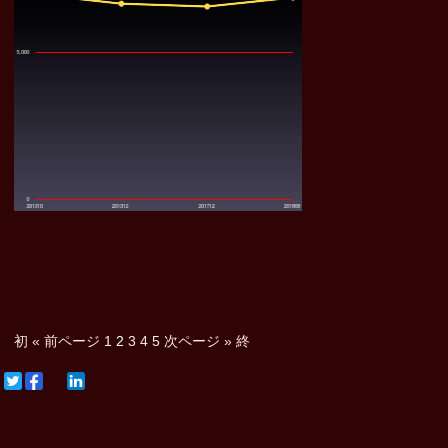
初
« 前ページ
1
2
3
4
5
次ページ »
終