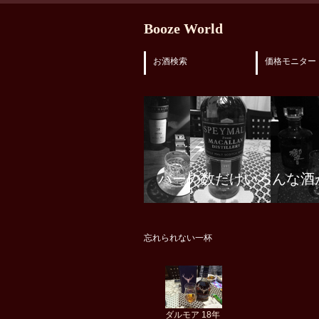
Booze World
お酒検索
価格モニター
バーの数だけいろんな酒
忘れられない一杯
ダルモア 18年