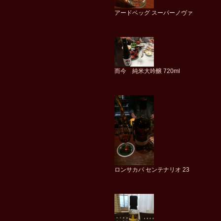
アードベッグ スーパーノヴァ
而今 純米大吟醸 720ml
ロンサカパ センテナリオ 23