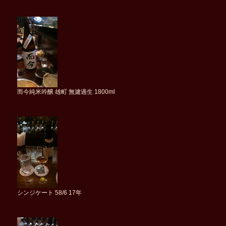
而今純米吟醸 雄町 無濾過生 1800ml
シンジケート 58/6 17年