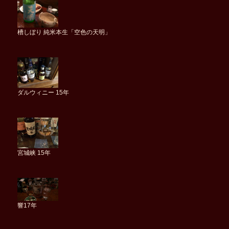
槽しぼり 純米本生「空色の天明」
ダルウィニー 15年
宮城峡 15年
響17年